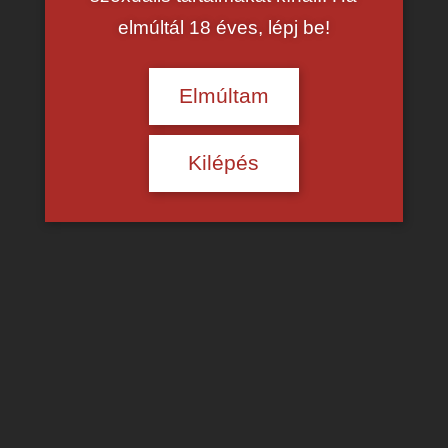
elmúltál 18 éves, lépj be!
Elmúltam
Kilépés
Tini erotika és szex