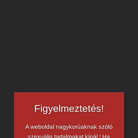
Bernie Svintis – kefélés a nagyvárosban
Eltéved a
tini pornósztár
a nagyvárosban és egy jóképű
srác segít rajta. A fiatal Bernie Svintis felmegy a lakására
és nem ellenkezik egy
baszás
ellen.
Figyelmeztetés!
A weboldal nagykorúaknak szóló
szexuális tartalmakat kínál.! Ha